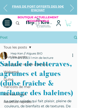
FRAIS DE PORT OFFERTS DES 50€
D'ACHAT
BOUTIQUE ACTUELLEMENT
INDISPONIBLE
Post
Tous les posts
Hep Ken // Algues BIO
Tous les posts
29 mars 2023
1 min de lecture
Salade de betteraves,
Les algues, mode d'emploi
Wakamé
agrumes et algues
Dulse
(dulse fraîche &
Haricots de mer
mélange des baleines)
Kombu royal
La petite salade qui fait plaisir, pleine de 
Recettes rapides
couleurs, de bienfaits et de textures. De 