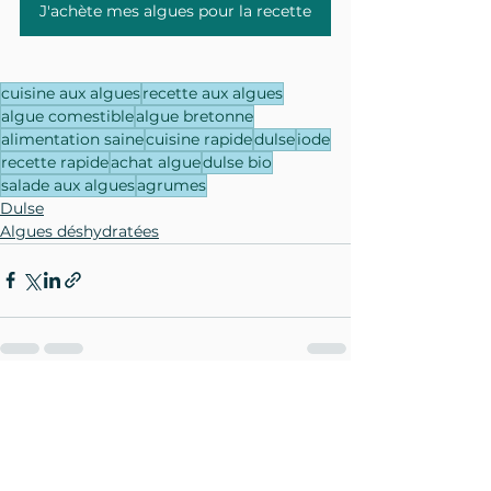
J'achète mes algues pour la recette
cuisine aux algues
recette aux algues
algue comestible
algue bretonne
alimentation saine
cuisine rapide
dulse
iode
recette rapide
achat algue
dulse bio
salade aux algues
agrumes
Dulse
Algues déshydratées