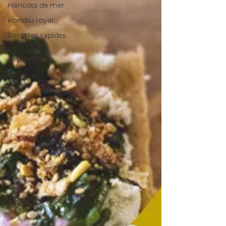
Haricots de mer
Kombu royal
Recettes rapides
Algues
déshydratées