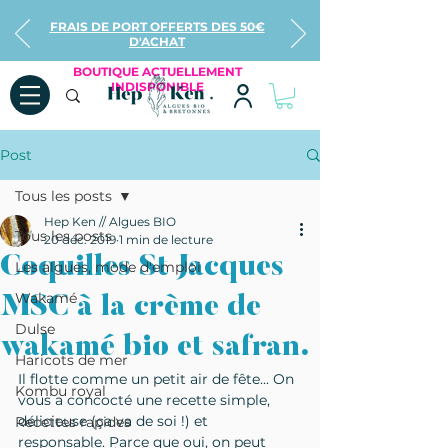
FRAIS DE PORT OFFERTS DES 50€
D'ACHAT
BOUTIQUE ACTUELLEMENT
INDISPONIBLE
Post
Tous les posts
Hep Ken // Algues BIO
Tous les posts
20 déc. 2019
1 min de lecture
Coquilles St Jacques
Les algues, mode d'emploi
Wakamé
MSC à la crème de
Dulse
wakamé bio et safran.
Haricots de mer
Il flotte comme un petit air de fête... On 
Kombu royal
vous a concocté une recette simple, 
délicieuse (ça va de soi !) et 
Recettes rapides
responsable. Parce que oui, on peut 