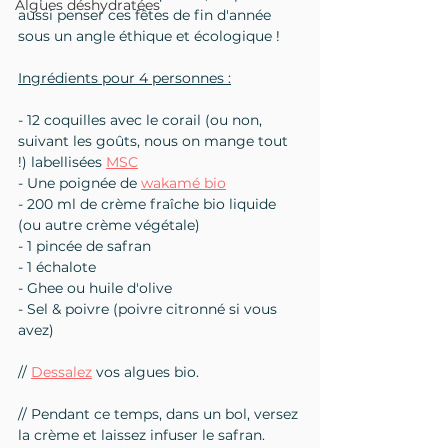
Algues déshydratées
aussi penser ces fêtes de fin d'année 
sous un angle éthique et écologique !
Ingrédients pour 4 personnes :
- 12 coquilles avec le corail (ou non, 
suivant les goûts, nous on mange tout 
!) labellisées 
MSC
- Une poignée de 
wakamé bio
- 200 ml de crème fraîche bio liquide 
(ou autre crème végétale)
- 1 pincée de safran
- 1 échalote
- Ghee ou huile d'olive
- Sel & poivre (poivre citronné si vous 
avez)
// 
Dessalez
 vos algues bio.
// Pendant ce temps, dans un bol, versez 
la crème et laissez infuser le safran.