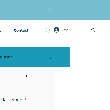
connexion
oi
Contact
de mer
e facilement !