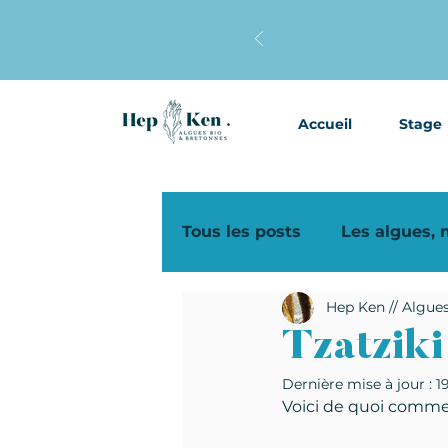
Accueil
Stage
Tous les posts
Les algues,
Hep Ken // Algue
Kombu royal
Recettes
Tzatziki
Dernière mise à jour :
1
Voici de quoi commen