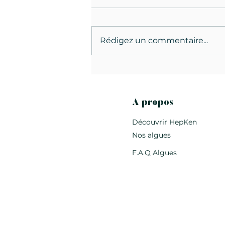
Rédigez un commentaire...
Chou-fleur rôti aux algues.
A propos
Découvrir HepKen
Nos algues
F.A.Q Algues