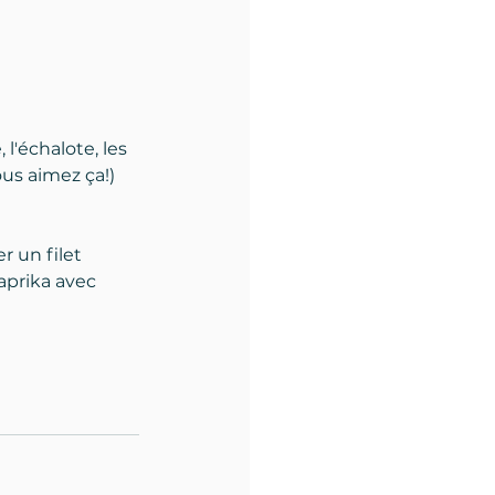
l'échalote, les 
us aimez ça!) 
r un filet 
aprika avec 