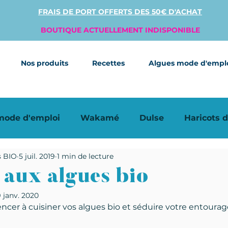
FRAIS DE PORT OFFERTS DES 50€ D'ACHAT
BOUTIQUE ACTUELLEMENT INDISPONIBLE
Nos produits
Recettes
Algues mode d'empl
 mode d'emploi
Wakamé
Dulse
Haricots 
s BIO
5 juil. 2019
1 min de lecture
 rapides
Algues déshydratées
 aux algues bio
9 janv. 2020
cer à cuisiner vos algues bio et séduire votre entourag