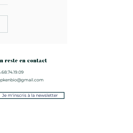
ine de printemps au
mé, jeunes pousses,
age frais et radis.
n reste en contact
.68.74.19.09
epkenbio@gmail.com
Je m'inscris à la newsletter