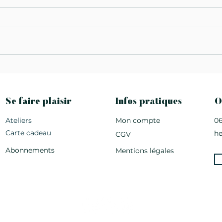
2 recettes de printemps
Tart
aux algues déshydratées.
waka
from
Se faire plaisir
Infos pratiques
O
Ateliers
Mon compte
06
Carte cadeau
h
CGV
Abonnements
Mentions légales