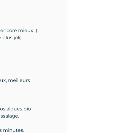
t encore mieux !)
plus joli)
ux, meilleurs 
vos algues bio 
ssalage.
es minutes.