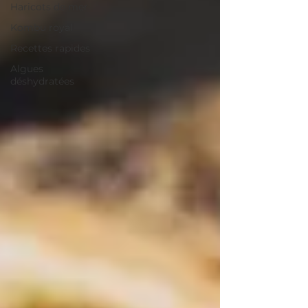
Haricots de mer
Kombu royal
Recettes rapides
Algues
déshydratées