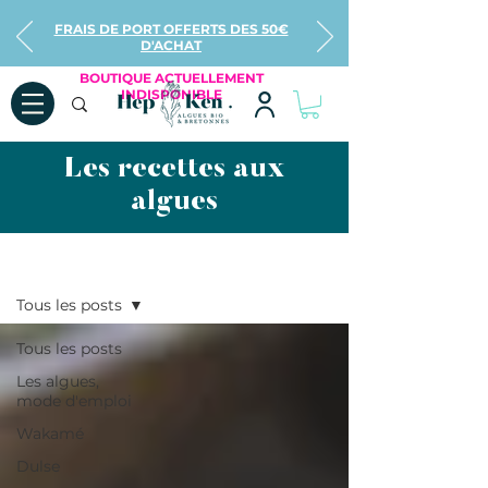
FRAIS DE PORT OFFERTS DES 50€
D'ACHAT
BOUTIQUE ACTUELLEMENT
INDISPONIBLE
Les recettes aux
algues
Recettes
Tous les posts
Tous les posts
Les algues,
mode d'emploi
Wakamé
Dulse