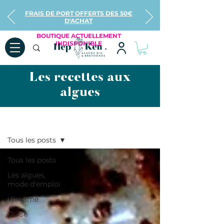
FRAIS DE PORT OFFERTS DES 50€
D'ACHAT
BOUTIQUE ACTUELLEMENT
INDISPONIBLE
Les recettes aux
algues
Recettes
Tous les posts
Tous les posts
Les algues,
mode d'emploi
Wakamé
Dulse