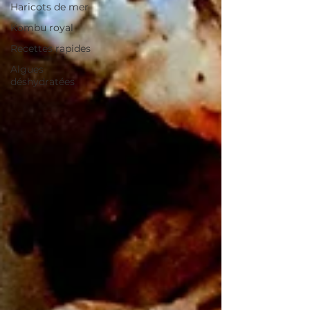
Haricots de mer
Kombu royal
Recettes rapides
Algues
déshydratées