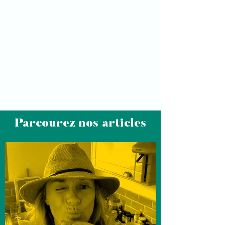
des petits, des conseils nutritifs et
des informations
complémentaires sur nos algues.
N'hésitez pas à nous partager vos
retours ou vos questions à
la
suite
de nos articles !
Parcourez nos articles