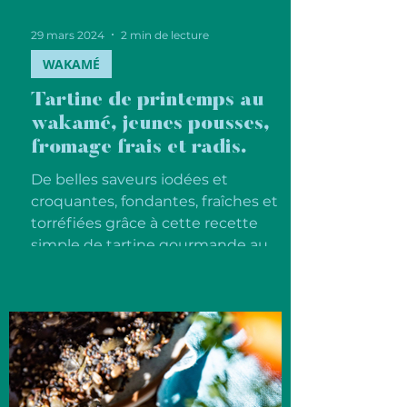
29 mars 2024
2 min de lecture
WAKAMÉ
Tartine de printemps au
wakamé, jeunes pousses,
fromage frais et radis.
De belles saveurs iodées et
croquantes, fondantes, fraîches et
torréfiées grâce à cette recette
simple de tartine gourmande au
wakamé.