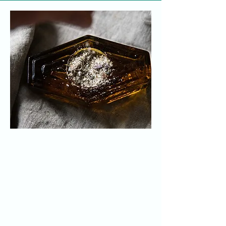
​À la recherche
d'inspirations ?
Ici, vous trouverez des astuces
pour bien préparer vos algues,
des idées de recettes saisonnières
qui font le bonheur des grands et