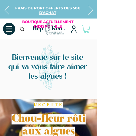
FRAIS DE PORT OFFERTS DES 50€
D'ACHAT
BOUTIQUE ACTUELLEMENT
INDISPONIBLE
Bienvenue sur le site
qui va vous faire aimer
les algues !
R E C E T T E
Chou-fleur rôti
aux algues