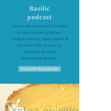
Basilic
podcast
Le podcast consacré à l’écologie
et aux initiatives positives !
Chaque semaine, Jeane donne la
parole à celles et ceux qui
imaginent et rêvent
le monde de demain.
J'écoute le podcast