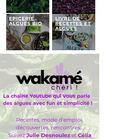
EPICERIE
LIVRE DE
ALGUES BIO
RECETTES ET
ALGUES
La chaîne Youtube qui vous parle
des algues avec fun et simplicité !
Recettes, mode d'emploi,
découvertes, rencontres...
Suivez
Julie Desnoulez
et
Célia