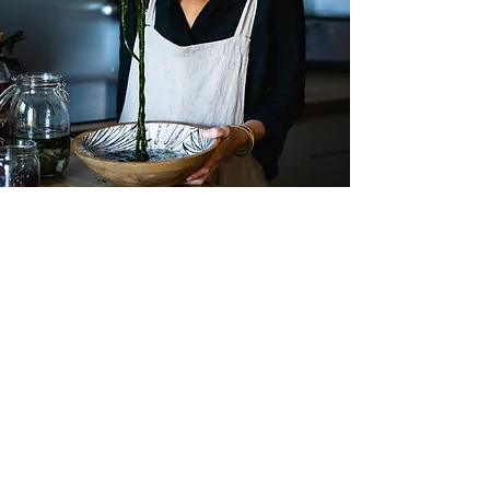
C'EST
BON !
Pois chiches aux algues, moutarde et romarin
J'EN VEUX !