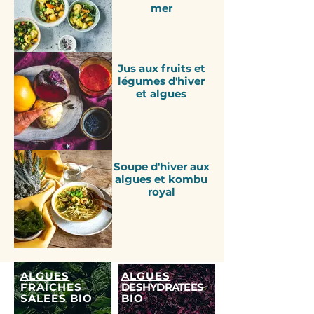
mer
Jus aux fruits et
légumes d'hiver
et algues
Soupe d'hiver aux
algues et kombu
royal
ALGUES
ALGUES
FRAÎCHES
DESHYDRATEES
SALEES
BIO
BIO