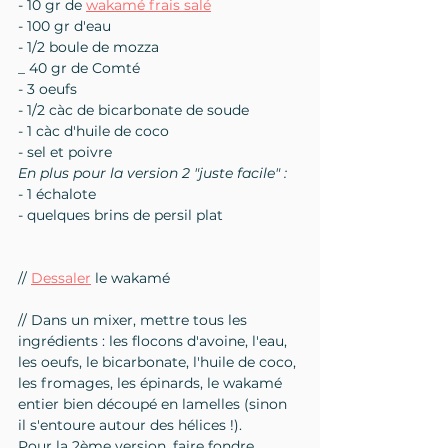
- 10 gr de 
wakamé frais salé
- 100 gr d'eau
- 1/2 boule de mozza
_ 40 gr de Comté
- 3 oeufs
- 1/2 càc de bicarbonate de soude
- 1 càc d'huile de coco
- sel et poivre
En plus pour la version 2 "juste facile" :
- 1 échalote
- quelques brins de persil plat
// 
Dessaler
 le wakamé
// Dans un mixer, mettre tous les 
ingrédients : les flocons d'avoine, l'eau, 
les oeufs, le bicarbonate, l'huile de coco, 
les fromages, les épinards, le wakamé 
entier bien découpé en lamelles (sinon 
il s'entoure autour des hélices !). 
Pour la 2ème version, faire fondre 