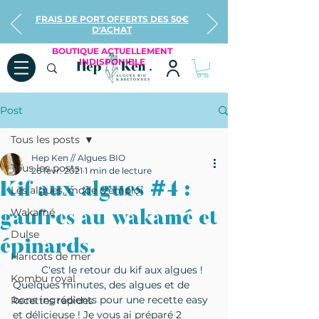
FRAIS DE PORT OFFERTS DES 50€
D'ACHAT
BOUTIQUE ACTUELLEMENT
INDISPONIBLE
Post
Tous les posts
Hep Ken // Algues BIO
Tous les posts
26 févr. 2021
1 min de lecture
Kif aux algues #4 :
Les algues, mode d'emploi
Wakamé
gaufres au wakamé et
Dulse
épinards.
Haricots de mer
	C'est le retour du kif aux algues ! 
Kombu royal
Quelques minutes, des algues et de 
bons ingrédients pour une recette easy 
Recettes rapides
et délicieuse ! Je vous ai préparé 2 