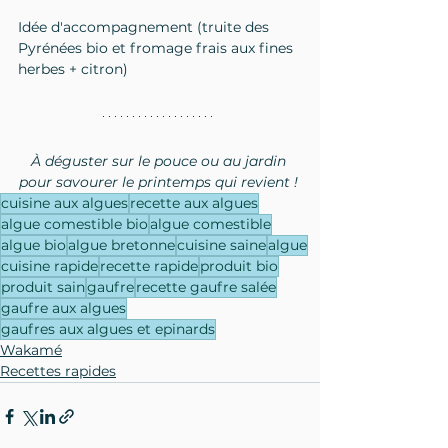
Idée d'accompagnement (truite des 
Pyrénées bio et fromage frais aux fines 
herbes + citron)
À déguster sur le pouce ou au jardin 
pour savourer le printemps qui revient ! 
cuisine aux algues
recette aux algues
algue comestible bio
algue comestible
algue bio
algue bretonne
cuisine saine
algue
cuisine rapide
recette rapide
produit bio
produit sain
gaufre
recette gaufre salée
gaufre aux algues
gaufres aux algues et epinards
Wakamé
Recettes rapides