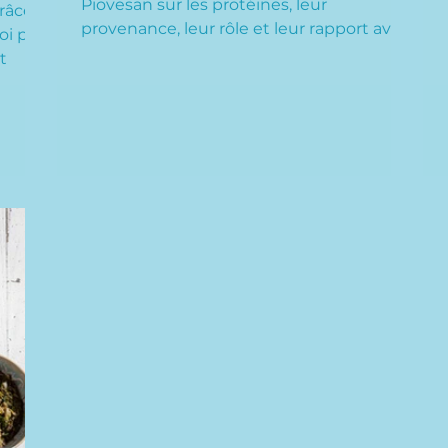
Piovesan sur les protéines, leur
râce à
provenance, leur rôle et leur rapport avec
oi par
les algues.
t