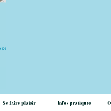
a part
Se faire plaisir
Infos pratiques
O