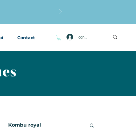
connexion
oi
Contact
ues
Kombu royal