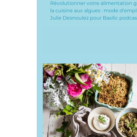
Révolutionner votre alimentation g
la cuisine aux algues : mode d'empl
Julie Desnoulez pour Basilic podcas