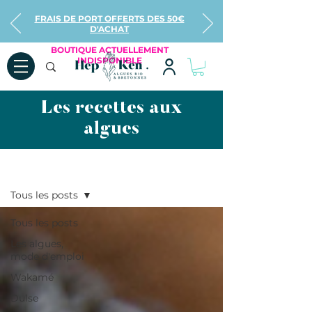
FRAIS DE PORT OFFERTS DES 50€
D'ACHAT
BOUTIQUE ACTUELLEMENT
INDISPONIBLE
Les recettes aux
algues
Recettes
Tous les posts
Tous les posts
Les algues,
mode d'emploi
Wakamé
Dulse