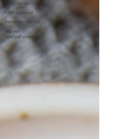
Haricots de mer
Kombu royal
Recettes rapides
Algues
déshydratées