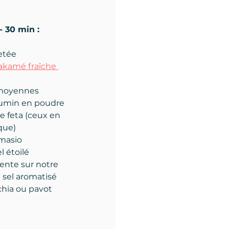
- 30 min :
letée
kamé fraîche 
 moyennes
 cumin en poudre
e feta (ceux en 
que)
omasio
l étoilé 
ente sur notre 
 sel aromatisé
chia ou pavot 
e