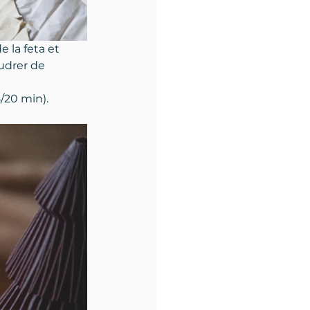
 la feta et 
oudrer de 
5/20 min).