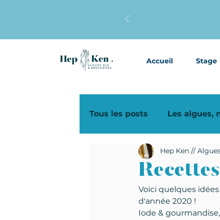
Accueil
Stage
Tous les posts
Les algues,
Hep Ken // Algue
Kombu royal
Recettes
Recettes
Voici quelques idées 
d'année 2020 !
Iode & gourmandise, 