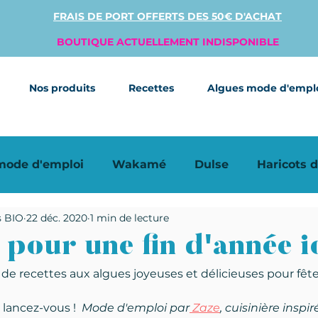
FRAIS DE PORT OFFERTS DES 50€ D'ACHAT
BOUTIQUE ACTUELLEMENT INDISPONIBLE
Nos produits
Recettes
Algues mode d'empl
 mode d'emploi
Wakamé
Dulse
Haricots 
s BIO
22 déc. 2020
1 min de lecture
 rapides
Algues déshydratées
 pour une fin d'année i
de recettes aux algues joyeuses et délicieuses pour fêter
lancez-vous !  
Mode d'emploi par
 Zaze
, cuisinière inspiré