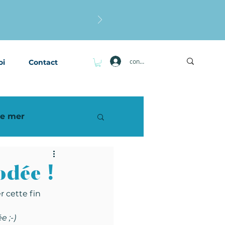
connexion
oi
Contact
de mer
odée !
 cette fin 
e ;-)