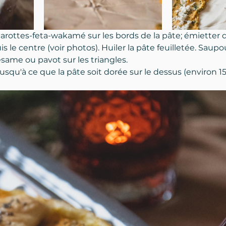
carottes-feta-wakamé sur les bords de la pâte; émietter de
is le centre (voir photos). Huiler la pâte feuilletée. Saup
same ou pavot sur les triangles. 
jusqu'à ce que la pâte soit dorée sur le dessus (environ 1