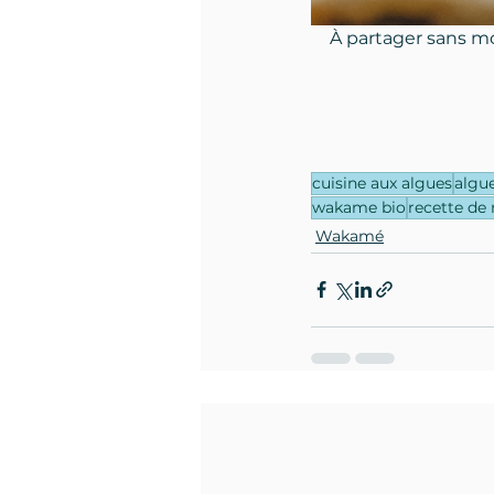
À partager sans mo
cuisine aux algues
algu
wakame bio
recette de 
Wakamé