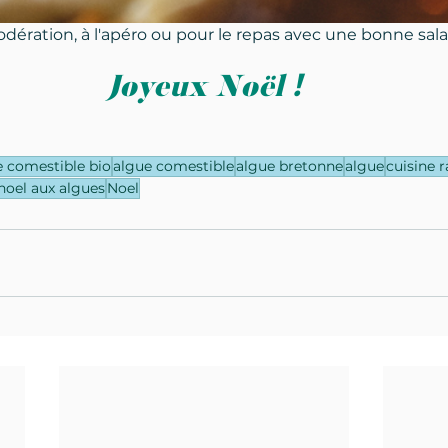
dération, à l'apéro ou pour le repas avec une bonne sa
Joyeux Noël !
e comestible bio
algue comestible
algue bretonne
algue
cuisine 
noel aux algues
Noel