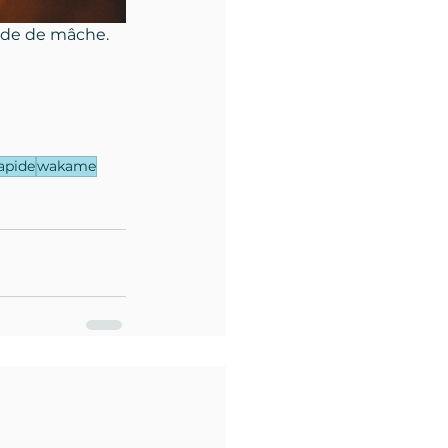
lade de mâche.
rapide
wakame