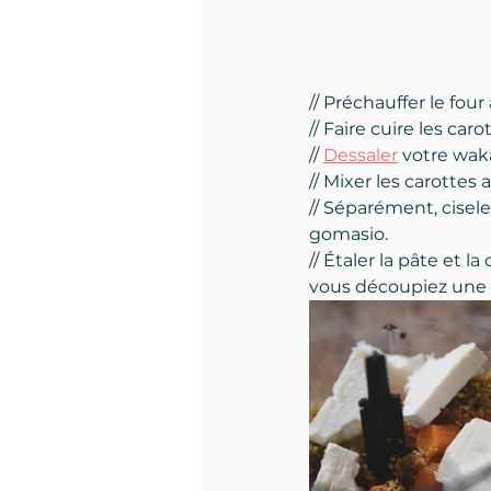
// Préchauffer le four
// Faire cuire les car
// 
Dessaler
votre wa
// Mixer les carottes 
// Séparément, cisel
gomasio.
// Étaler la pâte et 
vous découpiez une t