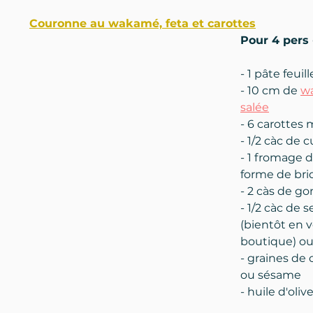
Couronne au wakamé, feta et carottes
Pour 4 pers 
- 1 pâte feuil
- 10 cm de
wa
salée
- 6 carottes
- 1/2 càc de
- 1 fromage d
forme de bri
- 2 càs de g
- 1/2 càc de se
(bientôt en v
boutique) ou
- graines de 
ou sésame
- huile d'oliv