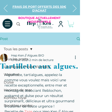
FRAIS DE PORT OFFERTS DES 50€
D'ACHAT
BOUTIQUE ACTUELLEMENT
INDISPONIBLE
Post
Tous les posts
Hep Ken // Algues BIO
Tous les posts
10 févr. 2021
2 min de lecture
Tartiflette aux algues.
Les algues, mode d'emploi
Wakamé
Algoflette, tartialgues, appelez-la 
comme vous voulez mais voici une 
Dulse
recette exceptionnelle, entre mer et 
Haricots de mer
montagne, associant Reblochon, 
wakamé et dulse pour un résultat 
Kombu royal
surprenant, délicieux et ultra gourmand 
Recettes rapides
à cuisiner de toute urgence !
Recette de 
Zaze
 pour Hep Ken // Algues 