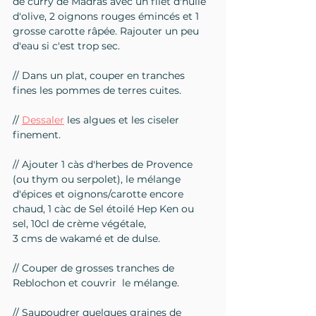
de curry de Madras avec un filet d'huile 
d'olive, 2 oignons rouges émincés et 1 
grosse carotte râpée. Rajouter un peu 
d'eau si c'est trop sec.
// Dans un plat, couper en tranches 
fines les pommes de terres cuites.
// 
Dessaler
 les algues et les ciseler 
finement.
// Ajouter 1 càs d'herbes de Provence 
(ou thym ou serpolet), le mélange 
d'épices et oignons/carotte encore 
chaud, 1 càc de Sel étoilé Hep Ken ou 
sel, 10cl de crème végétale, 
3 cms de wakamé et de dulse.
// Couper de grosses tranches de 
Reblochon et couvrir  le mélange.
// Saupoudrer quelques graines de 